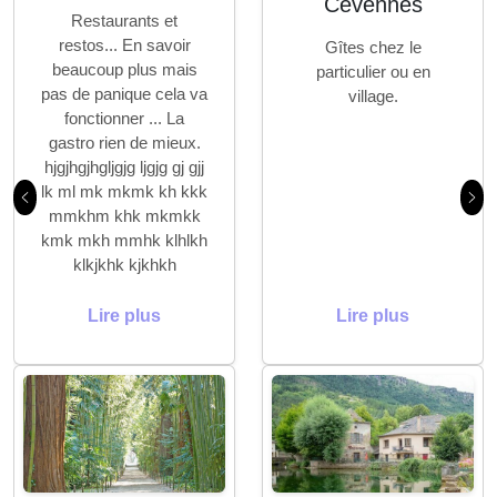
Cévennes
Restaurants et
restos... En savoir
Gîtes chez le
beaucoup plus mais
particulier ou en
pas de panique cela va
village.
fonctionner ... La
gastro rien de mieux.
hjgjhgjhgljgjg ljgjg gj gjj
lk ml mk mkmk kh kkk
Précédent
Sui
mmkhm khk mkmkk
kmk mkh mmhk klhlkh
klkjkhk kjkhkh
Lire plus
Lire plus